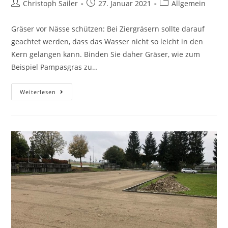
Beitrags-
Beitrag
Beitrags-
Christoph Sailer
27. Januar 2021
Allgemein
Autor:
veröffentlicht:
Kategorie:
Gräser vor Nässe schützen: Bei Ziergräsern sollte darauf
geachtet werden, dass das Wasser nicht so leicht in den
Kern gelangen kann. Binden Sie daher Gräser, wie zum
Beispiel Pampasgras zu…
Gartentipps
Weiterlesen
für
den
Winter