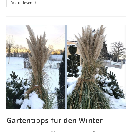
Den
Weiterlesen
Traumurlaub
2021
im
eigenen
Garten
genießen
Gartentipps für den Winter