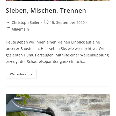
Sieben, Mischen, Trennen
Beitrags-
Beitrag
Christoph Sailer
15. September 2020
Autor:
veröffentlicht:
Beitrags-
Allgemein
Kategorie:
Heute geben wir Ihnen einen kleinen Einblick auf eine
unserer Baustellen. Hier sehen Sie, wie wir direkt vor Ort
gesiebten Humus erzeugen. Mithilfe einer Wellenkupplung
erzeugt der Schaufelseparator ganz einfach…
Sieben,
Weiterlesen
Mischen,
Trennen