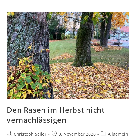
und
effizient
herstellen
Den Rasen im Herbst nicht
vernachlässigen
Beitrags-
Beitrag
Beitrags-
Christoph Sailer
3. November 2020
Allgemein