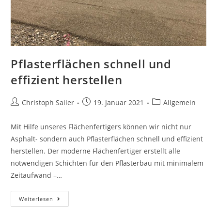
Pflasterflächen schnell und
effizient herstellen
Beitrags-
Beitrag
Beitrags-
Christoph Sailer
19. Januar 2021
Allgemein
Autor:
veröffentlicht:
Kategorie:
Mit Hilfe unseres Flächenfertigers können wir nicht nur
Asphalt- sondern auch Pflasterflächen schnell und effizient
herstellen. Der moderne Flächenfertiger erstellt alle
notwendigen Schichten für den Pflasterbau mit minimalem
Zeitaufwand –…
Pflasterflächen
Weiterlesen
schnell