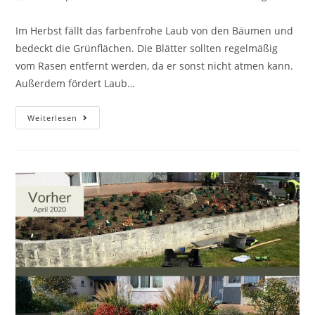
Autor:
veröffentlicht:
Kategorie:
Im Herbst fällt das farbenfrohe Laub von den Bäumen und
bedeckt die Grünflächen. Die Blätter sollten regelmäßig
vom Rasen entfernt werden, da er sonst nicht atmen kann.
Außerdem fördert Laub…
Den
Weiterlesen
Rasen
im
Herbst
nicht
vernachlässigen